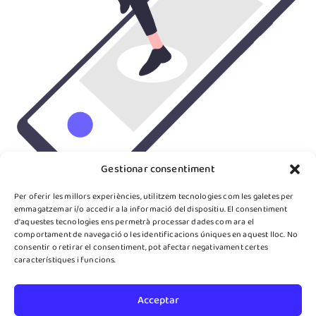
Gestionar consentiment
Per oferir les millors experiències, utilitzem tecnologies com les galetes per
emmagatzemar i/o accedir a la informació del dispositiu. El consentiment
Empresa de desenvolupament d'Apps a
d'aquestes tecnologies ens permetrà processar dades com ara el
Barcelona
comportament de navegació o les identificacions úniques en aquest lloc. No
Desenvolupem Apps
consentir o retirar el consentiment, pot afectar negativament certes
característiques i funcions.
per a empreses i
Startups.
Acceptar