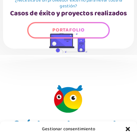
¿Necesita de un proveedor externo para llevar toda la
gestión?
Casos de éxito y proyectos realizados
PORTAFOLIO
Cuéntanos tu proyecto
Gestionar consentimiento
Solicita información sin compromiso