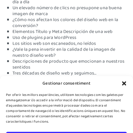
día a día
Un elevado número de clics no presupone una buena
imagen de marca
¿Cómo nos afectan los colores del diseño web en la
conversión?
Elementos Título y Meta Descripción de una web
Uso de plugins para WordPress
Los sitios web son escaneados, no leídos
¿Vale la pena invertir en la calidad de la imagen de
nuestro diseño web?
Descripciones de producto que emocionan a nuestros
sentidos
Tres décadas de diseño web y seguimos…
¿Diseño web deficiente?
Gestionar consentiment
Su alojamiento web no está en condiciones…está
perdiendo tiempo, dinero y esfuerzo
Per oferir les millors experiències, utilitzem tecnologies com les galetes per
Tener un sitio web que no sea funcional no generará
emmagatzemar i/o accedir a la informació del dispositiu. El consentiment
conversión
d'aquestes tecnologies ens permetrà processar dades com ara el
Premio de Turismo 2019
comportament de navegació o les identificacions úniques en aquest lloc. No
Interview with Aaron Amat
consentir o retirar el consentiment, pot afectar negativament certes
característiques i funcions.