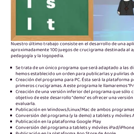
Nuestro último trabajo consiste en el desarrollo de una a
aproximadamente 100 juegos de crucigrama destinada al apre
pedagogía y la logopedia.
Se trata de un único programa que será adaptado a las di
hemos establecido un orden para publicarlas y pulirlas d
Creación del programa para PC. Ésta será la plataforma p
primeros crucigramas. A este programa le llamaremos “P
Creación de una versión inferior del programa que sólo 
objetivo de este desarrollo “demo” es ofrecer una versió
evaluarla.
Publicación en Windows/Linux/Mac de ambos programas
Conversión del programa (y la demo) a tablets y móviles
Publicación en la plataforma Google Play
Conversión del programa a tablets y móviles iPad/iPhone
Publicación en la plataforma App Store de Apple