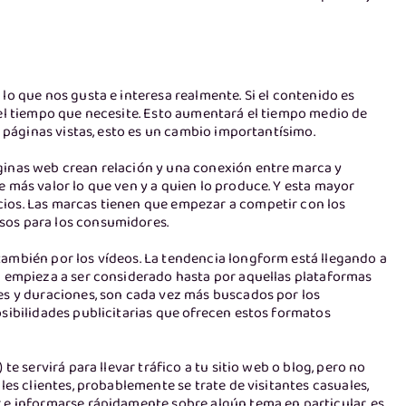
lo que nos gusta e interesa realmente. Si el contenido es
 el tiempo que necesite. Esto aumentará el tiempo medio de
r páginas vistas, esto es un cambio importantísimo.
ginas web crean relación y una conexión entre marca y
e más valor lo que ven y a quien lo produce. Y esta mayor
ios. Las marcas tienen que empezar a competir con los
sos para los consumidores.
también por los vídeos. La tendencia longform está llegando a
n empieza a ser considerado hasta por aquellas plataformas
es y duraciones, son cada vez más buscados por los
osibilidades publicitarias que ofrecen estos formatos
te servirá para llevar tráfico a tu sitio web o blog, pero no
les clientes, probablemente se trate de visitantes casuales,
 e informarse rápidamente sobre algún tema en particular, es