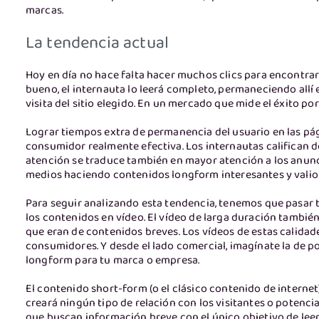
marcas.
La tendencia actual
Hoy en día no hace falta hacer muchos clics para encontrar 
bueno, el internauta lo leerá completo, permaneciendo allí
visita del sitio elegido. En un mercado que mide el éxito po
Lograr tiempos extra de permanencia del usuario en las pá
consumidor realmente efectiva. Los internautas califican d
atención se traduce también en mayor atención a los anunc
medios haciendo contenidos longform interesantes y valio
Para seguir analizando esta tendencia, tenemos que pasar 
los contenidos en vídeo. El vídeo de larga duración tambié
que eran de contenidos breves. Los vídeos de estas calidad
consumidores. Y desde el lado comercial, imagínate la de p
longform para tu marca o empresa.
El contenido short-form (o el clásico contenido de internet) 
creará ningún tipo de relación con los visitantes o potencia
que buscan información breve con el único objetivo de leer