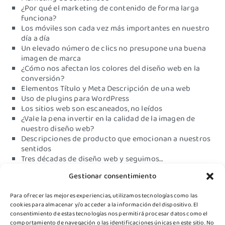
¿Por qué el marketing de contenido de forma larga
funciona?
Los móviles son cada vez más importantes en nuestro
día a día
Un elevado número de clics no presupone una buena
imagen de marca
¿Cómo nos afectan los colores del diseño web en la
conversión?
Elementos Título y Meta Descripción de una web
Uso de plugins para WordPress
Los sitios web son escaneados, no leídos
¿Vale la pena invertir en la calidad de la imagen de
nuestro diseño web?
Descripciones de producto que emocionan a nuestros
sentidos
Tres décadas de diseño web y seguimos…
¿Diseño web deficiente?
Gestionar consentimiento
Su alojamiento web no está en condiciones…está
perdiendo tiempo, dinero y esfuerzo
Para ofrecer las mejores experiencias, utilizamos tecnologías como las
Tener un sitio web que no sea funcional no generará
cookies para almacenar y/o acceder a la información del dispositivo. El
conversión
consentimiento de estas tecnologías nos permitirá procesar datos como el
Premio de Turismo 2019
comportamiento de navegación o las identificaciones únicas en este sitio. No