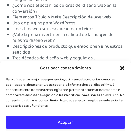
¿Cómo nos afectan los colores del diseño web en la
conversión?
Elementos Título y Meta Descripción de una web
Uso de plugins para WordPress
Los sitios web son escaneados, no leídos
¿Vale la pena invertir en la calidad de la imagen de
nuestro diseño web?
Descripciones de producto que emocionan a nuestros
sentidos
Tres décadas de diseño web y seguimos…
¿Diseño web deficiente?
Gestionar consentimiento
Su alojamiento web no está en condiciones…está
perdiendo tiempo, dinero y esfuerzo
Para ofrecer las mejores experiencias, utilizamos tecnologías como las
Tener un sitio web que no sea funcional no generará
cookies para almacenar y/o acceder a la información del dispositivo. El
conversión
consentimiento de estas tecnologías nos permitirá procesar datos como el
Premio de Turismo 2019
comportamiento de navegación o las identificaciones únicas en este sitio. No
Interview with Aaron Amat
consentir o retirar el consentimiento, puede afectar negativamente a ciertas
características y funciones.
Aceptar