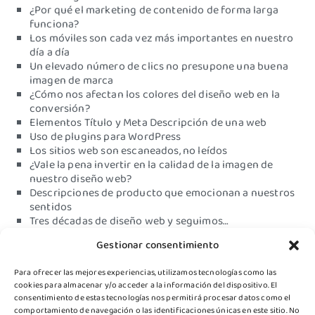
¿Por qué el marketing de contenido de forma larga
funciona?
Los móviles son cada vez más importantes en nuestro
día a día
Un elevado número de clics no presupone una buena
imagen de marca
¿Cómo nos afectan los colores del diseño web en la
conversión?
Elementos Título y Meta Descripción de una web
Uso de plugins para WordPress
Los sitios web son escaneados, no leídos
¿Vale la pena invertir en la calidad de la imagen de
nuestro diseño web?
Descripciones de producto que emocionan a nuestros
sentidos
Tres décadas de diseño web y seguimos…
¿Diseño web deficiente?
Gestionar consentimiento
Su alojamiento web no está en condiciones…está
perdiendo tiempo, dinero y esfuerzo
Para ofrecer las mejores experiencias, utilizamos tecnologías como las
Tener un sitio web que no sea funcional no generará
cookies para almacenar y/o acceder a la información del dispositivo. El
conversión
consentimiento de estas tecnologías nos permitirá procesar datos como el
Premio de Turismo 2019
comportamiento de navegación o las identificaciones únicas en este sitio. No